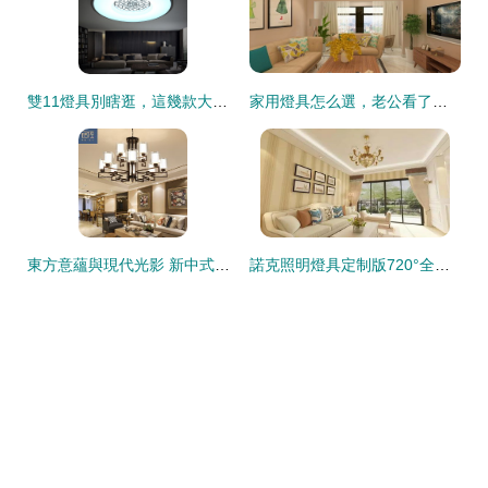
雙11燈具別瞎逛，這幾款大氣上檔次，驚爆價讓你意想不到
家用燈具怎么選，老公看了都說溫馨又大氣？這些軟裝技巧收好
東方意蘊與現代光影 新中式燈具圖賞匠心甄選
諾克照明燈具定制版720°全景效果圖 點亮空間的視覺革命