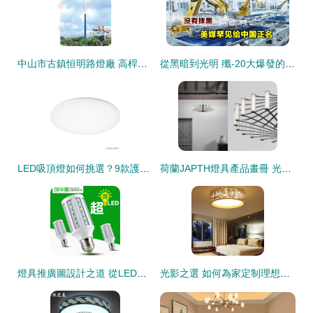
中山市古鎮恒明路燈廠 高桿燈優質燈具產品列表
從黑暗到光明 殲-20大爆發的背后故事
LED吸頂燈如何挑選？9款護眼節能好燈具推薦
荷蘭JAPTH燈具產品畫冊 光與藝術的荷蘭詩篇
燈具推廣圖設計之道 從LED燈主圖到直通車的高效轉化
光影之選 如何為家定制理想的LED客廳吸頂燈