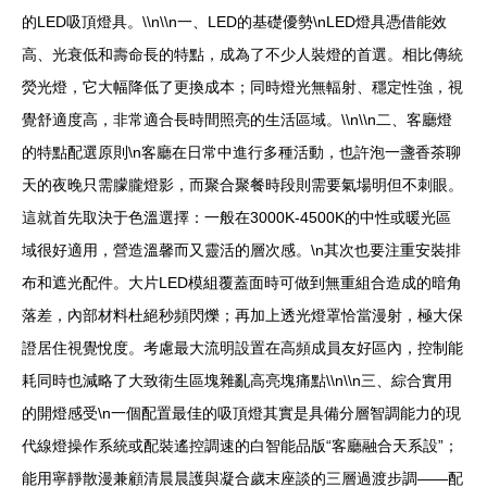
的LED吸頂燈具。\\n\\n一、LED的基礎優勢\nLED燈具憑借能效
高、光衰低和壽命長的特點，成為了不少人裝燈的首選。相比傳統
熒光燈，它大幅降低了更換成本；同時燈光無輻射、穩定性強，視
覺舒適度高，非常適合長時間照亮的生活區域。\\n\\n二、客廳燈
的特點配選原則\n客廳在日常中進行多種活動，也許泡一盞香茶聊
天的夜晚只需朦朧燈影，而聚合聚餐時段則需要氣場明但不刺眼。
這就首先取決于色溫選擇：一般在3000K-4500K的中性或暖光區
域很好適用，營造溫馨而又靈活的層次感。\n其次也要注重安裝排
布和遮光配件。大片LED模組覆蓋面時可做到無重組合造成的暗角
落差，內部材料杜絕秒頻閃爍；再加上透光燈罩恰當漫射，極大保
證居住視覺悅度。考慮最大流明設置在高頻成員友好區內，控制能
耗同時也減略了大致衛生區塊雜亂高亮塊痛點\\n\\n三、綜合實用
的開燈感受\n一個配置最佳的吸頂燈其實是具備分層智調能力的現
代線燈操作系統或配裝遙控調速的白智能品版“客廳融合天系設”；
能用寧靜散漫兼顧清晨晨護與凝合歲末座談的三層過渡步調——配