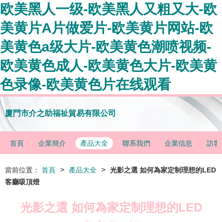
欧美黑人一级-欧美黑人又粗又大-欧
美黄片A片做爱片-欧美黄片网站-欧
美黄色a级大片-欧美黄色潮喷视频-
欧美黄色成人-欧美黄色大片-欧美黄
色录像-欧美黄色片在线观看
廈門市介之助福祉貿易有限公司
首頁
企業簡介
產品大全
聯系我們
企業信息
訪客
>
>
當前位置：
首頁
產品大全
光影之選 如何為家定制理想的LED
客廳吸頂燈
光影之選 如何為家定制理想的LED